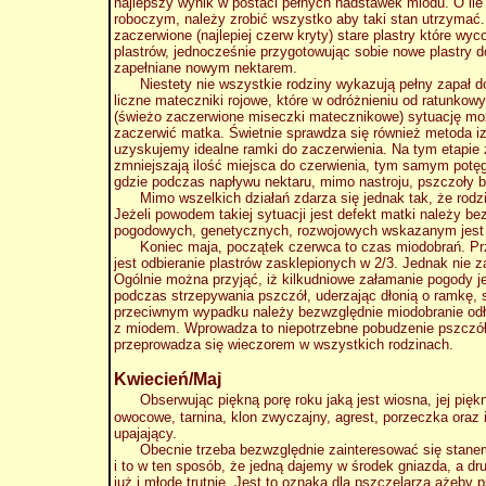
najlepszy wynik w postaci pełnych nadstawek miodu. O ile
roboczym, należy zrobić wszystko aby taki stan utrzyma
zaczerwione (najlepiej czerw kryty) stare plastry które wy
plastrów, jednocześnie przygotowując sobie nowe plastry 
zapełniane nowym nektarem.
Niestety nie wszystkie rodziny wykazują pełny zapał do 
liczne mateczniki rojowe, które w odróżnieniu od ratunkow
(świeżo zaczerwione miseczki matecznikowe) sytuację mo
zaczerwić matka. Świetnie sprawdza się również metoda 
uzyskujemy idealne ramki do zaczerwienia. Na tym etapie
zmniejszają ilość miejsca do czerwienia, tym samym potęg
gdzie podczas napływu nektaru, mimo nastroju, pszczoły 
Mimo wszelkich działań zdarza się jednak tak, że rodzin
Jeżeli powodem takiej sytuacji jest defekt matki należy 
pogodowych, genetycznych, rozwojowych wskazanym jest z
Koniec maja, początek czerwca to czas miodobrań. Przed
jest odbieranie plastrów zasklepionych w 2/3. Jednak nie
Ogólnie można przyjąć, iż kilkudniowe załamanie pogody 
podczas strzepywania pszczół, uderzając dłonią o ramkę, sp
przeciwnym wypadku należy bezwzględnie miodobranie od
z miodem. Wprowadza to niepotrzebne pobudzenie pszczół i 
przeprowadza się wieczorem w wszystkich rodzinach.
Kwiecień/Maj
Obserwując piękną porę roku jaką jest wiosna, jej pię
owocowe, tarnina, klon zwyczajny, agrest, porzeczka oraz i
upajający.
Obecnie trzeba bezwzględnie zainteresować się stanem g
i to w ten sposób, że jedną dajemy w środek gniazda, a dr
już i młode trutnie. Jest to oznaka dla pszczelarza ażeb