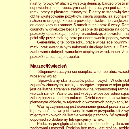
nastrój rojowy. W ulach z wysoką dennicą, bardzo prosto mo
odpowiedniej sile i roboczym nastroju, zaczyna pod ramkam
ramki pracy z plastrami trutowymi. Plastry te stanowią św
obfite występowanie pożytków, ciepła pogoda, są sygnałe
nałożenie drugiego korpusu powoduje dwukrotne zwiększeni
drugiego korpusu stanowi 5 ramek suszu oraz 6 węzy. Ra
ciasnoty w gnieĽdzie będą zmuszone do przejścia na górn
pszczoły opuszczają miodnię, przechodząc z powrotem na 
pełni siły przez rodzinę oraz po unormowaniu pogody, wę
Generalnie, o tej porze roku, prace w pasiece powinny ko
matki oraz ewentualnym nałożeniu drugiego korpusu. Pami
zachowania dobrych warunków cieplnych w rodzinach. Z p
pszczół na plantacje rzepaku.
Marzec/Kwiecień
Stopniowo zaczyna się ocieplać, a temperatura wzrasta
wiosenny wgląd.
Sprawdzamy stan zapasów pokarmowych. W celu ułatwie
zapasów zimowych, ramkę z brzegów korpusu w rejon gnia
jest delikatne zdrapanie zasklepów na przenoszonej ram
wierzch ramek. Warto też jest włożyć w bezpośrednie sąsi
zabezpieczoną pudrem cukrem. Dzięki czemu zapewniamy d
pierwszym oblocie, w rejonach o wczesnych pożytkach, t
Ważną czynnością jest ścieśnianie gniazd przez zastos
tej czynności łatwo jest zweryfikować w przypadku uli z 
międzyramkowych delikatnie wystają pszczoły. W sytuacji 
odpowiednio dodajemy lub ujmujemy ramek.
Podczas przeglądu absolutnie nie dochodzimy do czerwiu 
zachowaniu pszczół. Rodzina bez matki jest głośna, rozbie