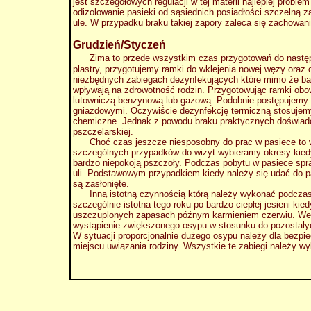
jest szczegółowych regulacji w tej materii najlepiej prob
odizolowanie pasieki od sąsiednich posiadłości szczelną z
ule. W przypadku braku takiej zapory zaleca się zachowan
Grudzień/Styczeń
Zima to przede wszystkim czas przygotowań do następ
plastry, przygotujemy ramki do wklejenia nowej węzy ora
niezbędnych zabiegach dezynfekujących które mimo że ba
wpływają na zdrowotność rodzin. Przygotowując ramki obo
lutowniczą benzynową lub gazową. Podobnie postępujemy 
gniazdowymi. Oczywiście dezynfekcję termiczną stosujemy
chemiczne. Jednak z powodu braku praktycznych doświadc
pszczelarskiej.
Choć czas jeszcze niesposobny do prac w pasiece to war
szczególnych przypadków do wizyt wybieramy okresy kied
bardzo niepokoją pszczoły. Podczas pobytu w pasiece spra
uli. Podstawowym przypadkiem kiedy należy się udać do pa
są zasłonięte.
Inną istotną czynnością którą należy wykonać podczas od
szczególnie istotna tego roku po bardzo ciepłej jesieni k
uszczuplonych zapasach późnym karmieniem czerwiu. Wer
wystąpienie zwiększonego osypu w stosunku do pozostałych
W sytuacji proporcjonalnie dużego osypu należy dla bezp
miejscu uwiązania rodziny. Wszystkie te zabiegi należy 