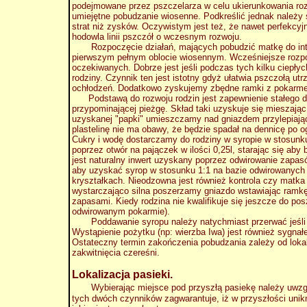
podejmowane przez pszczelarza w celu ukierunkowania roz
umiejętne pobudzanie wiosenne. Podkreślić jednak należy
strat niż zysków. Oczywistym jest też, że nawet perfekcyj
hodowla linii pszczół o wczesnym rozwoju.
Rozpoczęcie działań, mających pobudzić matkę do inten
pierwszym pełnym oblocie wiosennym. Wcześniejsze rozpoc
oczekiwanych. Dobrze jest jeśli podczas tych kilku ciepły
rodziny. Czynnik ten jest istotny gdyż ułatwia pszczołą 
ochłodzeń. Dodatkowo zyskujemy zbędne ramki z pokarmem
Podstawą do rozwoju rodzin jest zapewnienie stałego dop
przypominającej pieżgę. Skład taki uzyskuje się mieszają
uzyskanej "papki" umieszczamy nad gniazdem przylepiając
plastelinę nie ma obawy, że będzie spadał na dennicę po 
Cukry i wodę dostarczamy do rodziny w syropie w stosunku
poprzez otwór na pajączek w ilości 0,25l, starając się aby
jest naturalny inwert uzyskany poprzez odwirowanie zapas
aby uzyskać syrop w stosunku 1:1 na bazie odwirowanych 
kryształkach.
Nieodzowna jest również kontrola czy matka m
wystarczająco silna poszerzamy gniazdo wstawiając ramkę
zapasami. Kiedy rodzina nie kwalifikuje się jeszcze do p
odwirowanym pokarmie).
Poddawanie syropu należy natychmiast przerwać jeśli temp
Wystąpienie pożytku (np: wierzba Iwa) jest również sygna
Ostateczny termin zakończenia pobudzania zależy od loka
zakwitnięcia czereśni.
Lokalizacja pasieki.
Wybierając miejsce pod przyszłą pasiekę należy uwzg
tych dwóch czynników zagwarantuje, iż w przyszłości unik