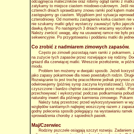
odciągnięcia mateczników oraz robimy ogląd ramki z matk
zatykamy to miejsce ciastem miodowo-cukrowym. Jeśli ni
czterech dniach sprawdzamy znowu ramki pod kątem matec
zastępujemy go ciastem. Wyjątkiem jest sytuacja wprowa
czterodniowy. Od momentu zastąpienia korka ciastem nie w
nie szukamy matki gdyż wystarczy zauważyć tylko jajecz
dawką dymu. Po następnych 3 dniach wracamy wycofane wc
Należy zwrócić uwagę, aby na usuwanej ramce nie było p
sekwencyjnie. Po przygotowaniu i poddaniu matki do jedne
Co zrobić z nadmiarem zimowych zapasów.
Często po zimowli pozostają nam ramki z pokarmem, z k
na zużycie tych zapasów przez rozwijające się rodziny. 
gniazd dla czerwiącej matki. Wreszcie przełożenie, w póź
miodu.
Problem ten możemy w dwojaki sposób. Jeżeli korzysta
jako zapasy pokarmowe dla nowo powstałych rodzin. Drugie
Rozwiązanie to jest trochę pracochłonne jednak przynosi
odwirowujemy (później syrop zaczyna krystalizować). Uz
czyszczone i bardzo chętnie zaczerwiane przez matki. Po
przechowywać i wykorzystać podczas podkarmiania pobudz
naturalny inwert dla późnego karmienia zimowego. Pokarm ta
Należy tutaj przestrzec przed wykorzystywaniem w wyże
względów sanitarnych najlepiej woszczynę razem z zapasami
godny polecenia sposób polegający na wystawianiu ramek 
sprowadzenia choroby z sąsiednich pasiek.
Maj/Czerwiec
Rodziny pszczele osiągają szczyt rozwoju. Zadaniem psz