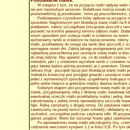
Poddawanie matek.
W związku z tym, że na przyjęcie matki wpływa wiele c
nie jest nieomylnym wzorcem. Dodatkowo można śmiało rze
postanowiliśmy ją przedstawić, mimo jej pracochłonności, 
Podstawowym czynnikiem który wpływa na przyjęcie matki
sposobów. Najprostszym jest likwidacja starej matki na 8
poddaniem, należy szczegółowo (strząsanie pszczół z rame
pozwolić na komfort gwarancji terminu odbioru matki. Dod
innym sposobem jest izolacja matki w izolatorze na osiem
wymieniamy ramki w izolatorze na niezaczerwione, robimy 
matki, przekładamy do innego ula ramki (bez pszczół) z izol
wymagane osiem dni. Zaletą takiego postępowania jest zm
najbardziej pracochłonną jest usunięcie starej matki w dn
do innej rodziny. Aby upewnić się, co do stadium czerwiu, 
metodzie, jaki i z izolatorem wycofane ramki z czerwiem n
gdyż łatwiej będzie później przenieść je z powrotem. Ost
nektaru (maj - początek lipca) jest likwidacja starej matki
Jednakże konieczny jest przegląd gniazda i usunięcie mate
jeden z wymienionych sposobów, uzupełniamy brakujące ram
jedno wolne miejsce w gnieździe między dwoma ramkami z
Kolejnym etapem jest przygotowanie nowej matki do podd
matek, przygotowujemy rolkę z drobnej siatki metalowej l
ewentualnej ucieczki matki przekładamy matkę i jedną, dw
zakorkowanej z jednej strony wprowadzamy pszczołę towa
fajki. Rolkę zamykamy z drugiej strony. Do zatykania nale
zawieszamy na pustej ramce (sam szkielet) i wkładamy w p
uszkodzić, szczególnie podczas zatykania rolki. W przypad
gdzieś usiądzie. Warto też rozsunąć firanki gdyż uwolnione 
Po wprowadzeniu nowej matki odczekujemy trzy, cztery d
codziennie wieczorem syropem 1:1 w ilości 0,5l. Po tym o