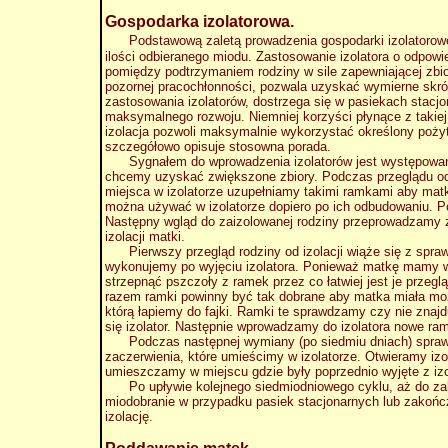
Gospodarka izolatorowa.
Podstawową zaletą prowadzenia gospodarki izolatorowe
ilości odbieranego miodu. Zastosowanie izolatora o odpo
pomiędzy podtrzymaniem rodziny w sile zapewniającej zbi
pozornej pracochłonności, pozwala uzyskać wymierne skróc
zastosowania izolatorów, dostrzega się w pasiekach stacjo
maksymalnego rozwoju. Niemniej korzyści płynące z takie
izolacja pozwoli maksymalnie wykorzystać określony pożyt
szczegółowo opisuje stosowna porada.
Sygnałem do wprowadzenia izolatorów jest występowanie 
chcemy uzyskać zwiększone zbiory. Podczas przeglądu odn
miejsca w izolatorze uzupełniamy takimi ramkami aby matk
można używać w izolatorze dopiero po ich odbudowaniu. P
Następny wgląd do zaizolowanej rodziny przeprowadzamy z
izolacji matki.
Pierwszy przegląd rodziny od izolacji wiąże się z spra
wykonujemy po wyjęciu izolatora. Ponieważ matkę mamy w 
strzepnąć pszczoły z ramek przez co łatwiej jest je prze
razem ramki powinny być tak dobrane aby matka miała moż
którą łapiemy do fajki. Ramki te sprawdzamy czy nie znaj
się izolator. Następnie wprowadzamy do izolatora nowe ra
Podczas następnej wymiany (po siedmiu dniach) sprawdza
zaczerwienia, które umieścimy w izolatorze. Otwieramy iz
umieszczamy w miejscu gdzie były poprzednio wyjęte z i
Po upływie kolejnego siedmiodniowego cyklu, aż do zako
miodobranie w przypadku pasiek stacjonarnych lub zakońc
izolację.