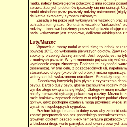
matki, należy bezwzględnie połączyć z inną rodziną posiad
sprawia żadnych problemów (pszczoły się nie ścinają). C
ramki obsiadane przez pszczoły rodziny osieroconej (nigdy
delikatnie skraplamy syropem cukrowym.
Zasadą o tej porze jest wykonywanie wszelkich prac szyb
ochładzaniem gniazd. Generalnie wszelkie "ciekawskie" p
rodziny, stopniowo będziemy poszerzać gniazda dbając o d
nadal wskazanym jest stopniowe, delikatne odsklepiane 
Luty/Marzec
Wprawdzie, mamy nadal w pełni zimę to jednak pszczoły 
powyżej 10°C, do wykonania pierwszych oblotów. Zjawisko
spokojny przebieg dalszej zimowli. Jeśli pogoda jest na t
z martwych pszczół. W tym momencie pojawia się ważne zad
wymiecenie osypu zimowego. Podczas tej czynności warto 
(nosemoza). W tym celu, z poszczególnych uli, napełniam
stosunkowo drogie (około 8zł od próbki) można ograniczyć
weterynarii lub wskazanemu ośrodkowi. Pozostały osyp ze 
Dodatkową korzyścią jaka płynie z czyszczenia dennic j
osypu. Bardzo duży osyp, głośne zachowanie rodziny może
wyniku złego uwiązania się kłębu). Dlatego w miarę możliw
należy sprawdzić sytuację pokarmową rodziny. Można to z
razie braków w zapasach należy w to miejsce poddać ciast
gorliwy, gdyż pochopne działania mogą przynieść więcej st
wyraźnie niepokojących sygnałów.
Przełom lutego i marca to dobry czas aby zmienić ustaw
zostać przeprowadzona bez pośredniego przemieszczenia p
głównym oblotem pszczół kiedy temperatura przekroczy 5
w bliskości drogi, warto pamiętać zachowaniu pewnych zas