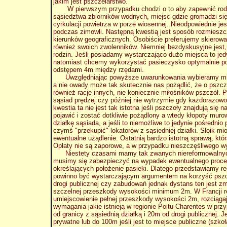
jakim jest pszczelarstwo.
W pierwszym przypadku chodzi o to aby zapewnić rodzini
sąsiedztwa zbiorników wodnych, miejsc gdzie gromadzi si
cyrkulacji powietrza w porze wiosennej. Nieodpowiednie jest 
podczas zimowli. Następną kwestią jest sposób rozmieszcze
kierunków geograficznych. Osobiście preferujemy skierow
również swoich zwolenników. Niemniej bezdyskusyjne jest, 
rodzin. Jeśli posiadamy wystarczająco dużo miejsca to je
natomiast chcemy wykorzystać pasieczysko optymalnie pod
odstępem 4m między rzędami.
Uwzględniając powyższe uwarunkowania wybieramy miejsce
a nie owady może tak skutecznie nas pożądlić, że o pszcz
również racje innych, nie koniecznie miłośników pszczół.
sąsiad prędzej czy później nie wytrzymie gdy każdorazow
kwestia ta nie jest tak istotna jeśli pszczoły znajdują si
pojawić i zostać dotkliwie pożądlony a wtedy kłopoty mur
działkę sąsiada, a jeśli to niemożliwe to jedynie pośred
czymś "przekupić" lokatorów z sąsiedniej działki. Słoik m
ewentualne użądlenie. Ostatnią bardzo istotną sprawą, któ
Opłaty nie są zaporowe, a w przypadku nieszczęśliwego 
Niestety czasami mamy tak zwanych niereformowalnych s
musimy się zabezpieczyć na wypadek ewentualnego proce
określających położenie pasieki. Dlatego przedstawiamy reg
powinno być wystarczającym argumentem na korzyść pszc
drogi publicznej czy zabudowań jednak dystans ten jest 
szczelnej przeszkody wysokości minimum 2m. W Francji reg
umiejscowienie pełnej przeszkody wysokości 2m, rozciągaj
wymagania jakie istnieją w regionie Poitu-Charentes w pr
od granicy z sąsiednią działką i 20m od drogi publicznej. J
prywatne lub do 100m jeśli jest to miejsce publiczne (szkoł